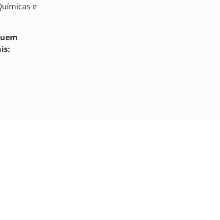
Químicas e
suem
is: