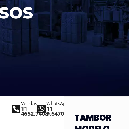
SOS
Vendas
WhatsApp
11
11
4652.7408
9.6470.3231
TAMBOR
MODELO