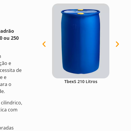
Padrão
20 ou 250
m
ação e
essita de
e e
TbexS 210 Litros
T
para o
de.
cilindrico,
tica com
pradas