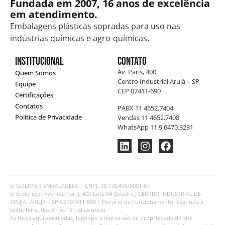
Fundada em 2007, 16 anos de excelência
em atendimento.
Embalagens plásticas sopradas para uso nas
indústrias químicas e agro-químicas.
Institucional
Contato
Av. Paris, 400
Quem Somos
Centro Industrial Arujá – SP
Equipe
CEP 07411-690
Certificações
Contatos
PABX 11 4652.7404
Política de Privacidade
Vendas 11 4652.7408
WhatsApp 11 9.6470.3231
© GOLPACK EMBALAGENS | CNPJ: 08.778.405/0001-67
© Endereço: Avenida Paris, 400 Lote 04 Quadra J CENTRO INDUSTRIAL DE
ARUJA- ARUJA – SP CEP07411-690 | Horário de Funcionamento: Segunda à
sexta-feira, das 8h às 18h (dias úteis).
As fotos aqui veiculadas, logotipo e marca são de propriedade do site