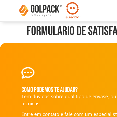
Formulario de Satisf
Como podemos te ajudar?
Tem dúvidas sobre qual tipo de envase, o
técnicas.
Entre em contato e fale com um especialist