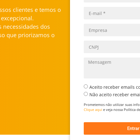
sos clientes e temos o
excepcional.
s necessidades dos
isso que priorizamos o
Aceito receber emails c
Não aceito receber emai
Prometemos não utilizar suas inf
Clique aqui
e veja nossa Política 
Entra