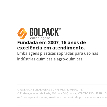
Fundada em 2007, 16 anos de
excelência em atendimento.
Embalagens plásticas sopradas para uso nas
indústrias químicas e agro-químicas.
© GOLPACK EMBALAGENS | CNPJ: 08.778.405/0001-67
© Endereço: Avenida Paris, 400 Lote 04 Quadra J CENTRO INDUSTRIAL DE 
As fotos aqui veiculadas, logotipo e marca são de propriedade do site 