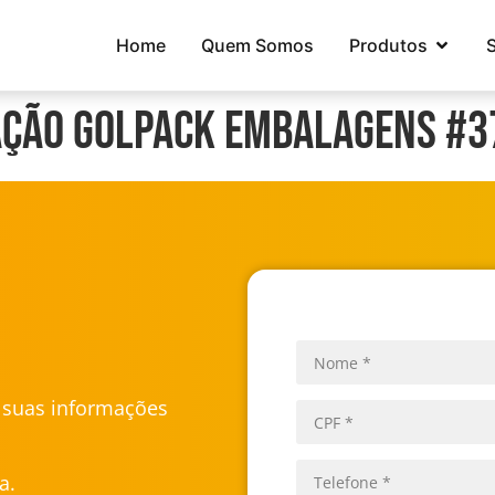
Home
Quem Somos
Produtos
ação Golpack Embalagens #3
u suas informações
a.