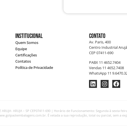
Institucional
Contato
Av. Paris, 400
Quem Somos
Centro Industrial Arujá
Equipe
CEP 07411-690
Certificações
Contatos
PABX 11 4652.7404
Política de Privacidade
Vendas 11 4652.7408
WhatsApp 11 9.6470.3
ARUJA- ARUJA – SP CEP07411-690 | Horário de Funcionamento: Segunda à sexta-feira, d
www.golpackembalagens.com.br. É vetada a sua reprodução, total ou parcial, sem a exp