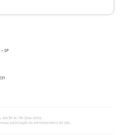
 – SP
231
as 8h às 18h (dias úteis).
ressa autorização da administradora do site.