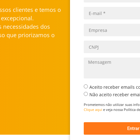
sos clientes e temos o
excepcional.
s necessidades dos
isso que priorizamos o
Aceito receber emails c
Não aceito receber emai
Prometemos não utilizar suas inf
Clique aqui
e veja nossa Política 
Entra