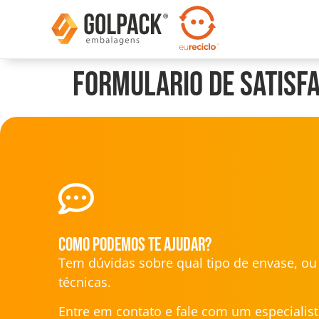
Formulario de Satisf
Como podemos te ajudar?
Tem dúvidas sobre qual tipo de envase, o
técnicas.
Entre em contato e fale com um especialist