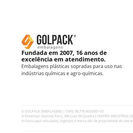
Fundada em 2007, 16 anos de
excelência em atendimento.
Embalagens plásticas sopradas para uso nas
indústrias químicas e agro-químicas.
© GOLPACK EMBALAGENS | CNPJ: 08.778.405/0001-67
© Endereço: Avenida Paris, 400 Lote 04 Quadra J CENTRO INDUSTRIAL DE 
As fotos aqui veiculadas, logotipo e marca são de propriedade do site 