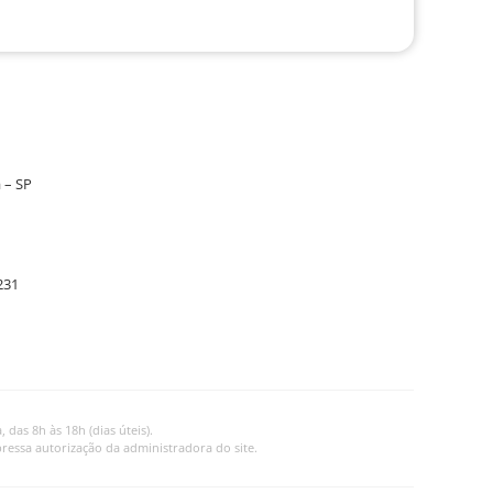
 – SP
231
as 8h às 18h (dias úteis).
ressa autorização da administradora do site.