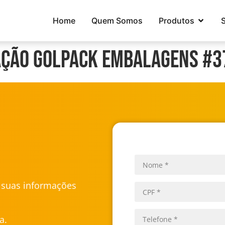
Home
Quem Somos
Produtos
ação Golpack Embalagens #3
u suas informações
a.