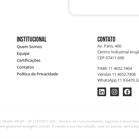
Institucional
Contato
Av. Paris, 400
Quem Somos
Centro Industrial Arujá
Equipe
CEP 07411-690
Certificações
Contatos
PABX 11 4652.7404
Política de Privacidade
Vendas 11 4652.7408
WhatsApp 11 9.6470.3
ARUJA- ARUJA – SP CEP07411-690 | Horário de Funcionamento: Segunda à sexta-feira, d
www.golpackembalagens.com.br. É vetada a sua reprodução, total ou parcial, sem a exp