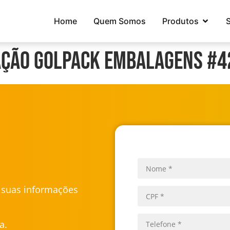
Home
Quem Somos
Produtos
ação Golpack Embalagens #4
u suas informações
a.