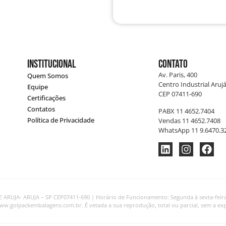
Institucional
Contato
Av. Paris, 400
Quem Somos
Centro Industrial Arujá
Equipe
CEP 07411-690
Certificações
Contatos
PABX 11 4652.7404
Política de Privacidade
Vendas 11 4652.7408
WhatsApp 11 9.6470.3
ARUJA- ARUJA – SP CEP07411-690 | Horário de Funcionamento: Segunda à sexta-feira, d
www.golpackembalagens.com.br. É vetada a sua reprodução, total ou parcial, sem a exp