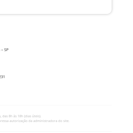
 – SP
231
as 8h às 18h (dias úteis).
ressa autorização da administradora do site.