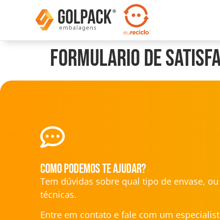
Formulario de Satisf
Como podemos te ajudar?
Tem dúvidas sobre qual tipo de envase, o
técnicas.
Entre em contato e fale com um especialist