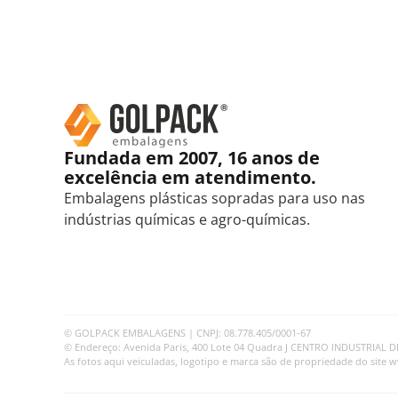
Fundada em 2007, 16 anos de
excelência em atendimento.
Embalagens plásticas sopradas para uso nas
indústrias químicas e agro-químicas.
© GOLPACK EMBALAGENS | CNPJ: 08.778.405/0001-67
© Endereço: Avenida Paris, 400 Lote 04 Quadra J CENTRO INDUSTRIAL DE 
As fotos aqui veiculadas, logotipo e marca são de propriedade do site 