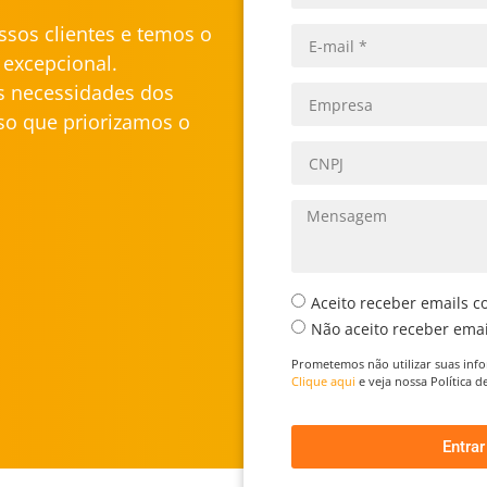
sos clientes e temos o
excepcional.
s necessidades dos
isso que priorizamos o
Aceito receber emails c
Não aceito receber emai
Prometemos não utilizar suas inf
Clique aqui
e veja nossa Política 
Entra